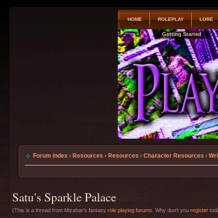
HOME
ROLEPLAY
LORE
Getting Started
Forum index
‹
Resources
‹
Resources
‹
Character Resources
‹
Wri
Satu's Sparkle Palace
(This is a thread from Mizahar's fantasy
role playing forums
. Why don't you
register
toda