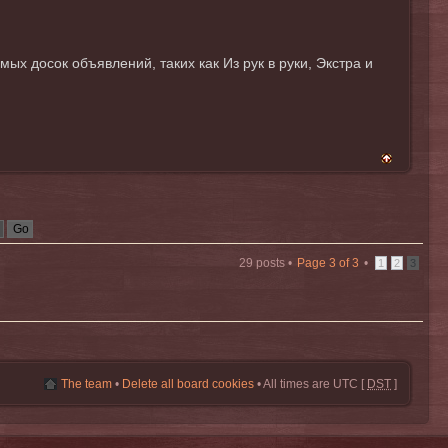
 досок объявлений, таких как Из рук в руки, Экстра и
29 posts •
Page
3
of
3
•
1
2
3
The team
•
Delete all board cookies
• All times are UTC [
DST
]