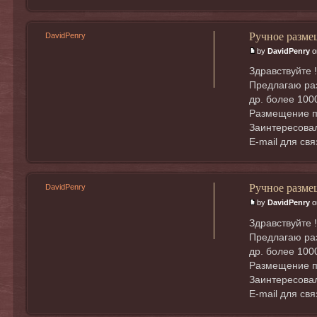
Ручное разме
DavidPenry
by
DavidPenry
o
Здравствуйте !
Предлагаю раз
др. более 100
Размещение п
Заинтересовал
E-mail для св
Ручное разме
DavidPenry
by
DavidPenry
o
Здравствуйте !
Предлагаю раз
др. более 100
Размещение п
Заинтересовал
E-mail для св