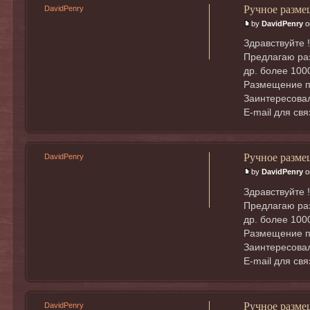
Ручное разме
DavidPenry
by
DavidPenry
o
Здравствуйте !
Предлагаю раз
др. более 100
Размещение п
Заинтересовал
E-mail для св
Ручное разме
DavidPenry
by
DavidPenry
o
Здравствуйте !
Предлагаю раз
др. более 100
Размещение п
Заинтересовал
E-mail для св
Ручное разме
DavidPenry