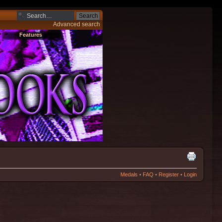
Advanced search
Features
Medals
•
FAQ
•
Register
•
Login