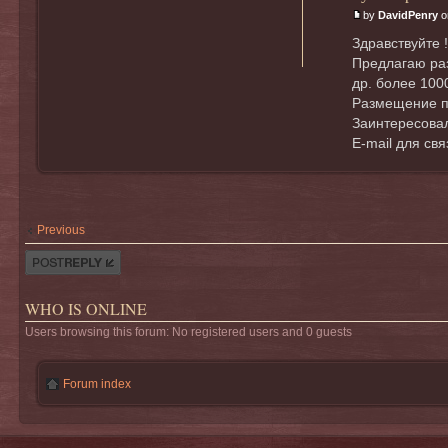
by
DavidPenry
o
Здравствуйте !
Предлагаю раз
др. более 100
Размещение п
Заинтересовал
E-mail для св
Previous
Post a reply
WHO IS ONLINE
Users browsing this forum: No registered users and 0 guests
Forum index