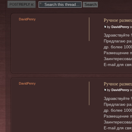
Post a reply
Ручное разме
DavidPenry
by
DavidPenry
o
Здравствуйте !
Предлагаю раз
др. более 100
Размещение п
Заинтересовал
E-mail для св
Ручное разме
DavidPenry
by
DavidPenry
o
Здравствуйте !
Предлагаю раз
др. более 100
Размещение п
Заинтересовал
E-mail для св