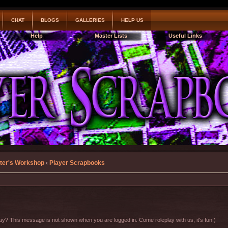
CHAT
BLOGS
GALLERIES
HELP US
Help
Master Lists
Useful Links
ter's Workshop
‹
Player Scrapbooks
y? This message is not shown when you are logged in. Come roleplay with us, it's fun!)