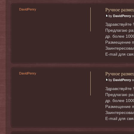
Ручное разме
DavidPenry
by
DavidPenry
o
Здравствуйте !
Предлагаю раз
др. более 100
Размещение п
Заинтересовал
E-mail для св
Ручное разме
DavidPenry
by
DavidPenry
o
Здравствуйте !
Предлагаю раз
др. более 100
Размещение п
Заинтересовал
E-mail для св