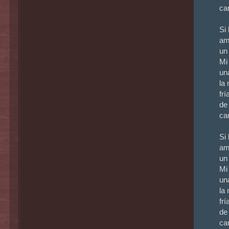
can
Si
am
un
Mi
un
la
fr
de
can
Si
am
un
Mi
un
la
fr
de
can