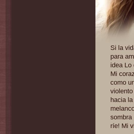
Si la vi
para am
idea Lo 
Mi coraz
como un
violent
hacia la
melanco
sombra 
ríe! Mi 