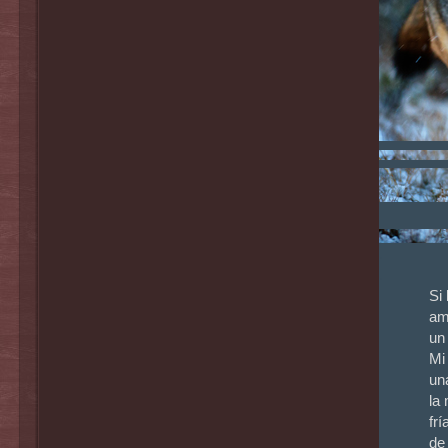
.
.
Si
am
un
Mi
un
la
fr
de