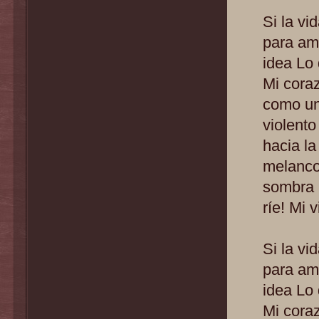
Si la vi
para am
idea Lo 
Mi coraz
como un
violent
hacia la
melanco
sombra 
ríe! Mi 
Si la vi
para am
idea Lo 
Mi coraz