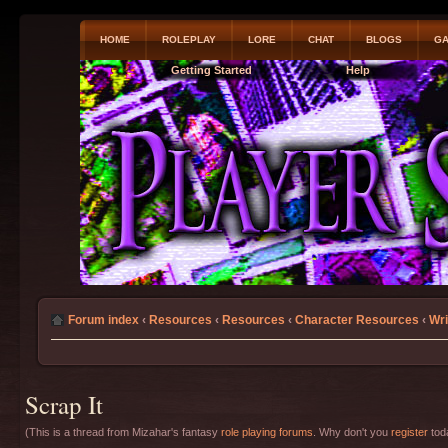
HOME
ROLEPLAY
LORE
CHAT
BLOGS
GA
Getting Started
Help
Forum index
‹
Resources
‹
Resources
‹
Character Resources
‹
Wri
Scrap It
(This is a thread from Mizahar's fantasy
role playing forums
. Why don't you
register
toda