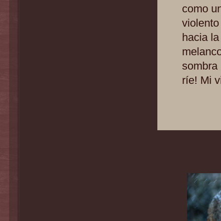
como un
violent
hacia la
melanco
sombra 
ríe! Mi 
.
.
.