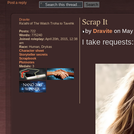
Post a reply
Scrap It
Dravite
Ra’athi of The Watch Troha to Tavehk
by
Dravite
on May 
Posts:
722
Words:
775240
Joined roleplay:
April 20th, 2015, 12:38
I take requests:
am
Race:
Human, Drykas
Character sheet
Storyteller secrets
Scrapbook
Plotnotes
Medals:
3