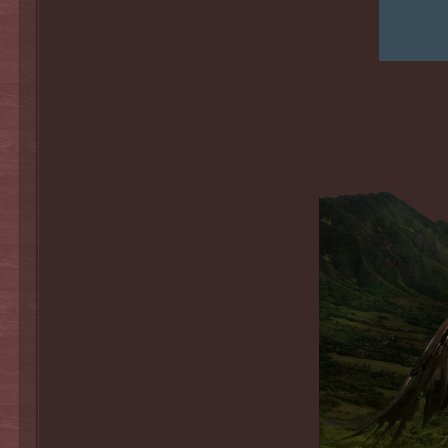
.
.
.