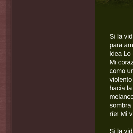
.
.
Si la vi
para am
idea Lo 
Mi coraz
como un
violent
hacia la
melanco
sombra 
ríe! Mi 
Si la vi